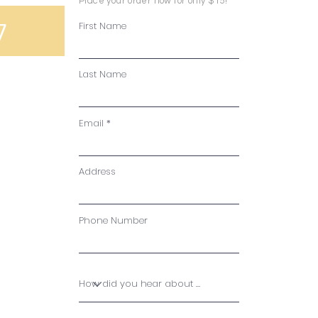
Place your order now for only $15!
ל
First Name
Last Name
Email
Address
Phone Number